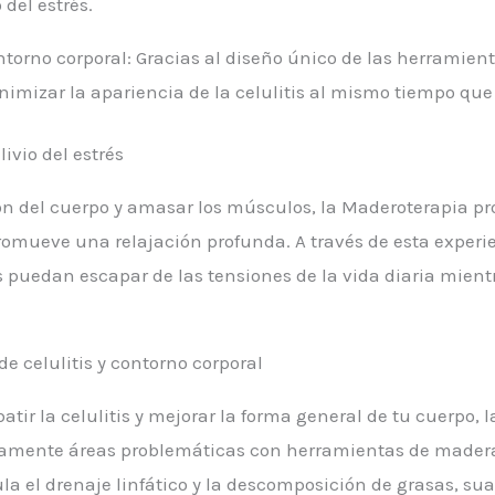
 del estrés.
ontorno corporal: Gracias al diseño único de las herramie
mizar la apariencia de la celulitis al mismo tiempo que 
ivio del estrés
sión del cuerpo y amasar los músculos, la Maderoterapia p
promueve una relajación profunda. A través de esta experi
puedan escapar de las tensiones de la vida diaria mientr
e celulitis y contorno corporal
tir la celulitis y mejorar la forma general de tu cuerpo, 
samente áreas problemáticas con herramientas de mader
a el drenaje linfático y la descomposición de grasas, su