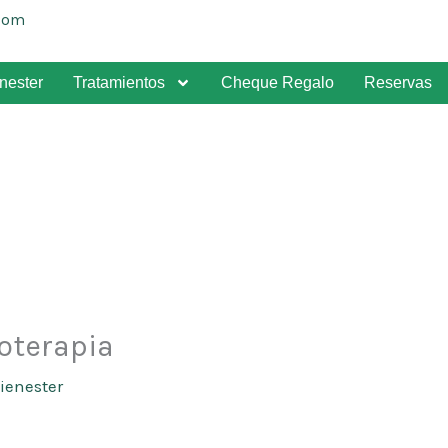
com
nester
Tratamientos
Cheque Regalo
Reservas
oterapia
ienester