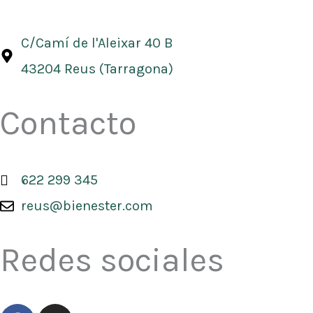
C/Camí de l'Aleixar 40 B
43204 Reus (Tarragona)
Contacto
622 299 345
reus@bienester.com
Redes sociales
F
I