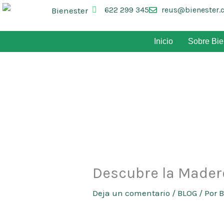
Ir
622 299 345
reus@bienester.
al
contenido
Inicio
Sobre Bie
Descubre la Mader
Deja un comentario
/
BLOG
/ Por
B