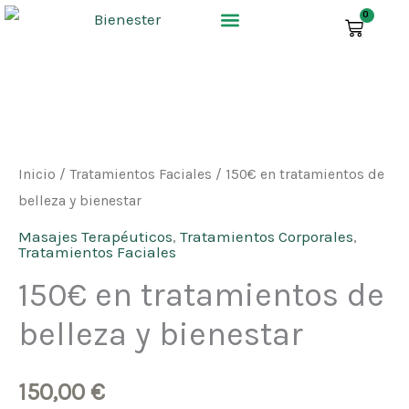
Ir
0
CARR
al
contenido
150€
en
tratamientos
Inicio
/
Tratamientos Faciales
/ 150€ en tratamientos de
de
belleza y bienestar
belleza
Masajes Terapéuticos
,
Tratamientos Corporales
,
Tratamientos Faciales
y
150€ en tratamientos de
bienestar
cantidad
belleza y bienestar
150,00
€