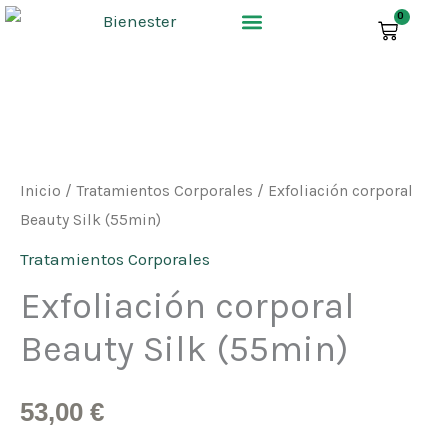
Ir
0
CARR
al
contenido
Exfoliación
corporal
Beauty
Inicio
/
Tratamientos Corporales
/ Exfoliación corporal
Silk
Beauty Silk (55min)
(55min)
Tratamientos Corporales
cantidad
Exfoliación corporal
Beauty Silk (55min)
53,00
€